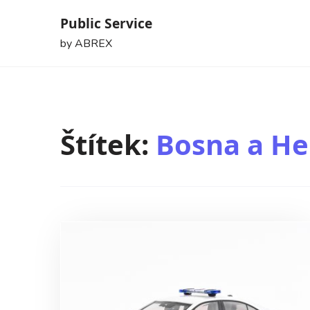
Skip
Public Service
to
by ABREX
content
Štítek:
Bosna a He