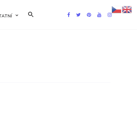
Search
TATNÍ
for:
Search Button