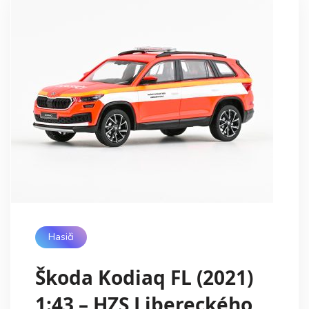
Hasiči
Škoda Kodiaq FL (2021)
1:43 – HZS Libereckého