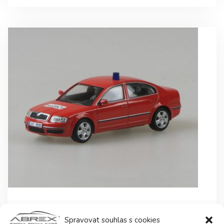
Stránkování
1
2
3
příspěvků
Hasiči
Spravovat souhlas s cookies