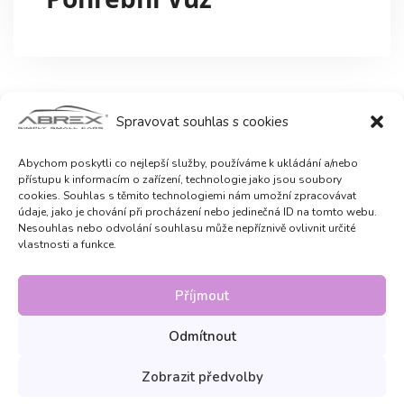
Spravovat souhlas s cookies
Abychom poskytli co nejlepší služby, používáme k ukládání a/nebo
přístupu k informacím o zařízení, technologie jako jsou soubory
cookies. Souhlas s těmito technologiemi nám umožní zpracovávat
údaje, jako je chování při procházení nebo jedinečná ID na tomto webu.
Nesouhlas nebo odvolání souhlasu může nepříznivě ovlivnit určité
vlastnosti a funkce.
Příjmout
Odmítnout
2023 - 2026 Public Service by ABREX.
Všechna práva
Zobrazit předvolby
vyhrazena.