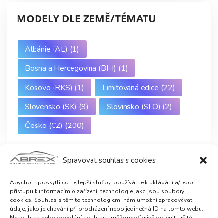
MODELY DLE ZEMĚ/TÉMATU
Albánie (AL)
(1)
Bosna a Hercegovina (BIH)
(1)
Kosovo (RKS)
(1)
Limitovaná edice
(22)
Slovensko (SK)
(9)
Slovinsko (SLO)
(2)
Česko (CZ)
(200)
Spravovat souhlas s cookies
Abychom poskytli co nejlepší služby, používáme k ukládání a/nebo
přístupu k informacím o zařízení, technologie jako jsou soubory
cookies. Souhlas s těmito technologiemi nám umožní zpracovávat
údaje, jako je chování při procházení nebo jedinečná ID na tomto webu.
Nesouhlas nebo odvolání souhlasu může nepříznivě ovlivnit určité