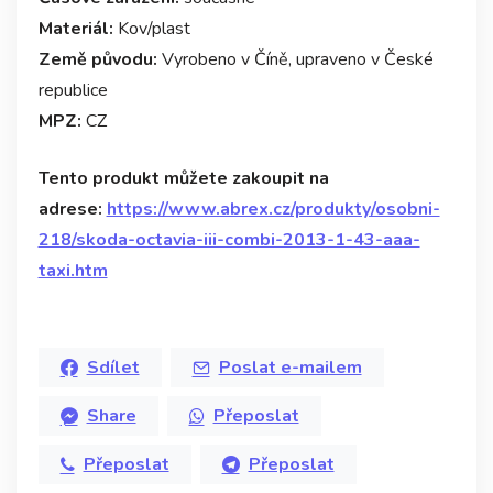
Materiál:
Kov/plast
Země původu:
Vyrobeno v Číně, upraveno v České
republice
MPZ:
CZ
Tento produkt můžete zakoupit na
adrese:
https://www.abrex.cz/produkty/osobni-
218/skoda-octavia-iii-combi-2013-1-43-aaa-
taxi.htm
Sdílet
Poslat e-mailem
Share
Přeposlat
Přeposlat
Přeposlat