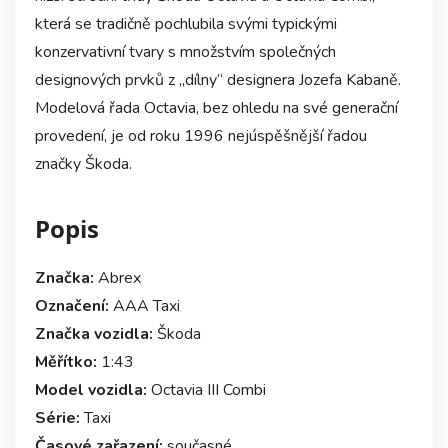
která se tradičně pochlubila svými typickými
konzervativní tvary s množstvím společných
designových prvků z „dílny“ designera Jozefa Kabaně.
Modelová řada Octavia, bez ohledu na své generační
provedení, je od roku 1996 nejúspěšnější řadou
značky Škoda.
Popis
Značka:
Abrex
Označení:
AAA Taxi
Značka vozidla:
Škoda
Měřítko:
1:43
Model vozidla:
Octavia III Combi
Série:
Taxi
Časové zařazení:
současné