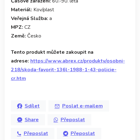
Časové zařazení:
60.-90. léta
Materiál:
Kov/plast
Veřejná Služba:
a
MPZ:
CZ
Země:
Česko
Tento produkt můžete zakoupit na
adrese:
https://www.abrex.cz/produkty/osobni-
218/skoda-favorit-136l-1988-1-43-policie-
cr.htm
Sdílet
Poslat e-mailem
Share
Přeposlat
Přeposlat
Přeposlat