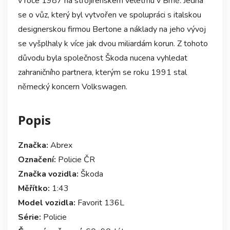
v roce 1987 na strojírenském veletrhu v Brně. Jedná
se o vůz, který byl vytvořen ve spolupráci s italskou
designerskou firmou Bertone a náklady na jeho vývoj
se vyšplhaly k více jak dvou miliardám korun. Z tohoto
důvodu byla společnost Škoda nucena vyhledat
zahraničního partnera, kterým se roku 1991 stal
německý koncern Volkswagen.
Popis
Značka:
Abrex
Označení:
Policie ČR
Značka vozidla:
Škoda
Měřítko:
1:43
Model vozidla:
Favorit 136L
Série:
Policie