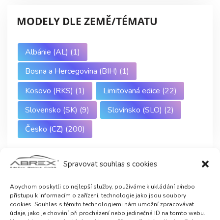
MODELY DLE ZEMĚ/TÉMATU
Albánie (AL)
(1)
Bosna a Hercegovina (BIH)
(1)
Kosovo (RKS)
(1)
Limitovaná edice
(22)
Slovensko (SK)
(9)
Slovinsko (SLO)
(2)
Česko (CZ)
(200)
Spravovat souhlas s cookies
Abychom poskytli co nejlepší služby, používáme k ukládání a/nebo
přístupu k informacím o zařízení, technologie jako jsou soubory
cookies. Souhlas s těmito technologiemi nám umožní zpracovávat
údaje, jako je chování při procházení nebo jedinečná ID na tomto webu.