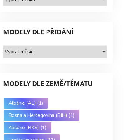
dle
série
MODELY DLE PŘIDÁNÍ
Modely
dle
přidání
MODELY DLE ZEMĚ/TÉMATU
Albánie (AL)
(1)
Bosna a Hercegovina (BIH)
(1)
Kosovo (RKS)
(1)
Limitovaná edice
(22)