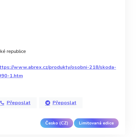
ké republice
ttps://www.abrex.cz/produkty/osobni-218/skoda-
990-1.htm
Přeposlat
Přeposlat
Česko (CZ)
Limitovaná edice