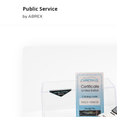
Skip
Public Service
to
by ABREX
content