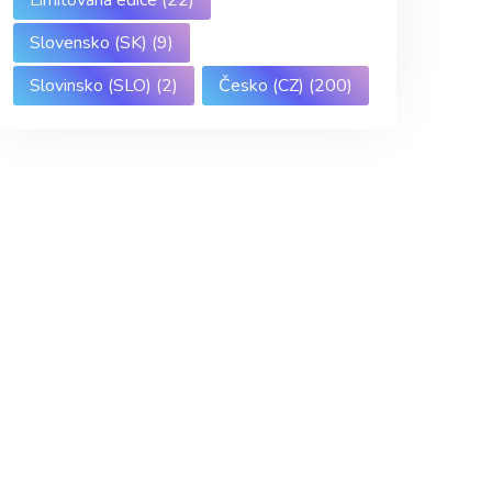
Slovensko (SK)
(9)
Slovinsko (SLO)
(2)
Česko (CZ)
(200)