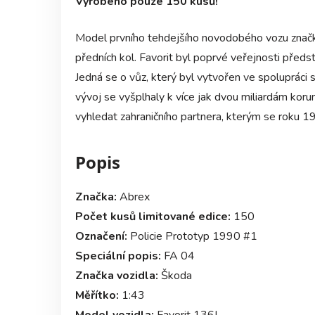
Vyrobeno pouze 150 kusů!
Model prvního tehdejšího novodobého vozu zna
předních kol. Favorit byl poprvé veřejnosti před
Jedná se o vůz, který byl vytvořen ve spolupráci 
vývoj se vyšplhaly k více jak dvou miliardám kor
vyhledat zahraničního partnera, kterým se roku 
Popis
Značka:
Abrex
Počet kusů limitované edice:
150
Označení:
Policie Prototyp 1990 #1
Speciální popis:
FA 04
Značka vozidla:
Škoda
Měřítko:
1:43
Model vozidla:
Favorit 136L