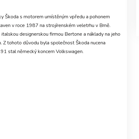
čky Škoda s motorem umístěným vpředu a pohonem
staven v roce 1987 na strojírenském veletrhu v Brně.
s italskou designerskou firmou Bertone a náklady na jeho
un. Z tohoto důvodu byla společnost Škoda nucena
1991 stal německý koncern Volkswagen.