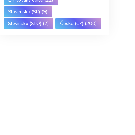
Slovensko (SK)
(9)
Slovinsko (SLO)
(2)
Česko (CZ)
(200)