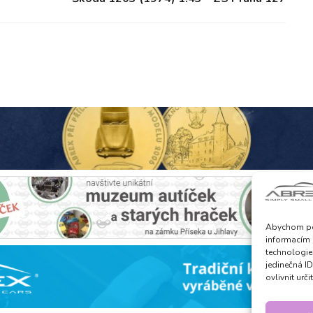
Abychom pos
informacím 
technologie
jedinečná I
ovlivnit urči