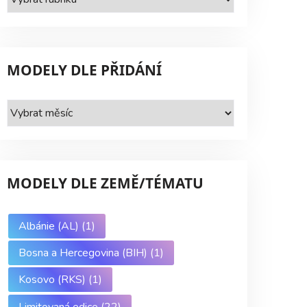
dle
série
MODELY DLE PŘIDÁNÍ
Modely
dle
přidání
MODELY DLE ZEMĚ/TÉMATU
Albánie (AL)
(1)
Bosna a Hercegovina (BIH)
(1)
Kosovo (RKS)
(1)
Limitovaná edice
(22)