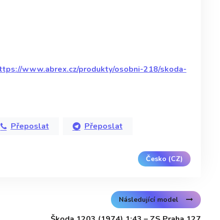
ttps://www.abrex.cz/produkty/osobni-218/skoda-
Přeposlat
Přeposlat
Česko (CZ)
Následující model
Škoda 1203 (1974) 1:43 – ZS Praha 127