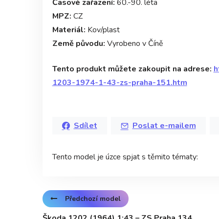
Časové zařazení:
60.-90. léta
MPZ:
CZ
Materiál:
Kov/plast
Země původu:
Vyrobeno v Číně
Tento produkt můžete zakoupit na adrese:
h
1203-1974-1-43-zs-praha-151.htm
Sdílet
Poslat e-mailem
Tento model je úzce spjat s těmito tématy:
Předchozí model
Škoda 1202 (1964) 1:43 – ZS Praha 134